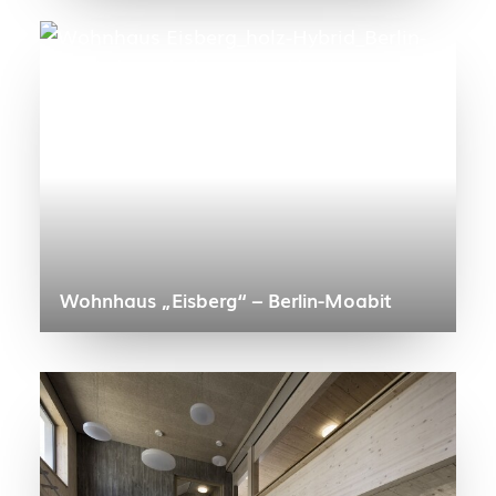
Wohnhaus „Eisberg“ – Berlin-Moabit​