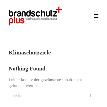
Startseite
Klimaschutzziele
Aktuelles
Über uns
Nothing Found
Leistungen
Leider konnte der gewünschte Inhalt nicht
Wissen
gefunden werden.
Projekte
Kontakt