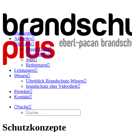
Startseite
Aktuelles
Über uns
Unser Team
Zweigstellen
Jobs
Referenzen
Leistungen
Wissen
Überblick Brandschutz-Wissen
brandschutz plus Videothek
Projekte
Kontakt
Suche
Schutzkonzepte