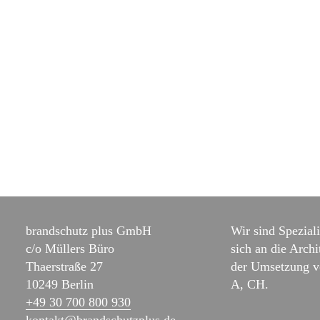
brandschutz plus GmbH
Wir sind Speziali
c/o Müllers Büro
sich an die Archi
Thaerstraße 27
der Umsetzung v
10249 Berlin
A, CH.
+49 30 700 800 930